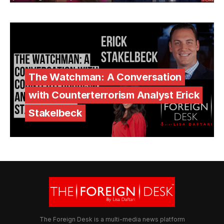
The Watchman: A Conversation
with Counterterrorism Analyst Erick
Stakelbeck
The Foreign Desk is a multi-media news platform